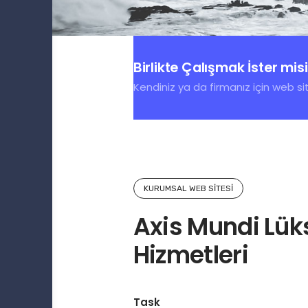
Birlikte Çalışmak İster mis
Kendiniz ya da firmanız için web sit
KURUMSAL WEB SITESI
Axis Mundi Lük
Hizmetleri
Task