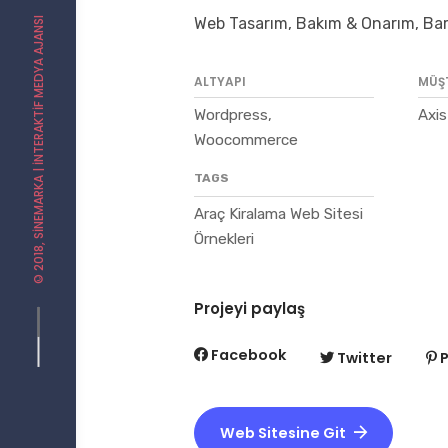
Web Tasarım, Bakım & Onarım, Ba
| İNTERAKTIF MEDYA AJANSI
ALTYAPI
MÜŞ
Wordpress,
Axis
Woocommerce
TAGS
SINEMARKA
Araç Kiralama Web Sitesi
Örnekleri
© 2018,
Projeyi paylaş
Facebook
Twitter
P
Web Sitesine Git