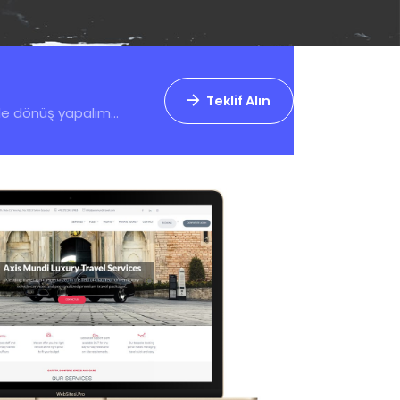
Teklif Alın
zle dönüş yapalım...