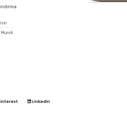
rındırma
TERI
 Mundi
interest
LinkedIn