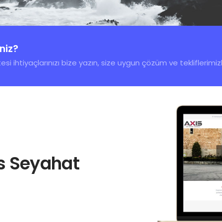
iniz?
esi ihtiyaçlarınızı bize yazın, size uygun çözüm ve tekliflerimi
s Seyahat