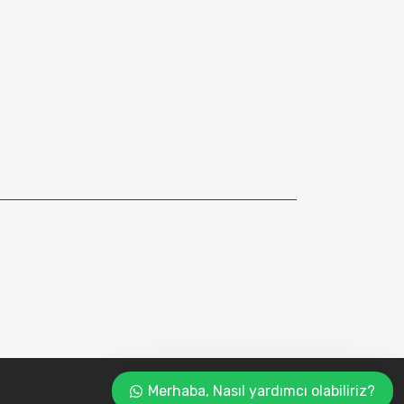
Merhaba, Nasıl yardımcı olabiliriz?
SİNEMARKA
|
+90 543 252 6717