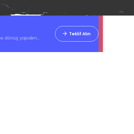
Teklif Alın
zle dönüş yapalım...