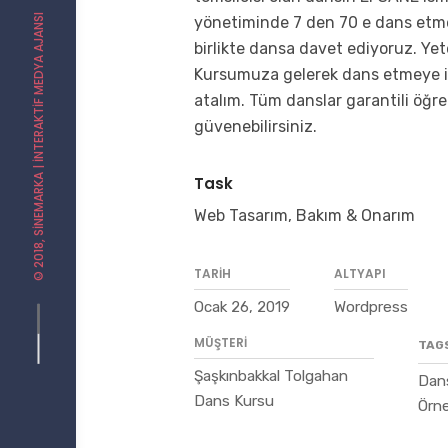
| İNTERAKTIF MEDYA AJANSI
yönetiminde 7 den 70 e dans etme
birlikte dansa davet ediyoruz. Yeter
Kursumuza gelerek dans etmeye ilk
atalım. Tüm danslar garantili öğret
güvenebilirsiniz.
SINEMARKA
Task
Web Tasarım, Bakım & Onarım
© 2018,
TARIH
ALTYAPI
Ocak 26, 2019
Wordpress
MÜŞTERI
TAG
Şaşkınbakkal Tolgahan
Dans
Dans Kursu
Örne