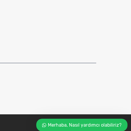
Merhaba, Nasıl yardımcı olabiliriz?
SİNEMARKA
|
+90 543 252 6717