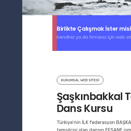
Birlikte Çalışmak İster mis
Kendiniz ya da firmanız için web sit
KURUMSAL WEB SITESI
Şaşkınbakkal 
Dans Kursu
Türkiye’nin İLK federasyon BAŞKAN
temsilcisi olan dansın EFSANE i