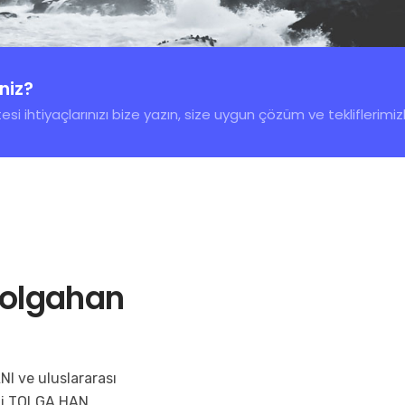
iniz?
esi ihtiyaçlarınızı bize yazın, size uygun çözüm ve tekliflerimi
Tolgahan
I ve uluslararası
smi TOLGA HAN