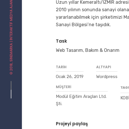
| İNTERAKTIF MEDYA AJANSI
Uzun yıllar Kemeraltı/İZMİR adresi
2010 yılının sonunda sanayi olan
yararlanabilmek için şirketimizi Ma
Sanayi Bölgesi’ne taşıdık.
Task
SINEMARKA
Web Tasarım, Bakım & Onarım
© 2018,
TARIH
ALTYAPI
Ocak 26, 2019
Wordpress
MÜŞTERI
TAG
Modül Eğitim Araçları Ltd.
KOBİ
Şti.
Projeyi paylaş