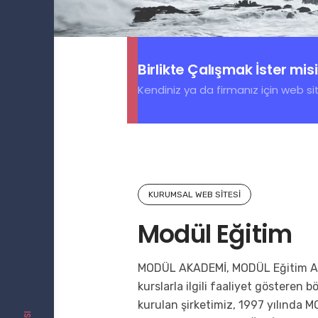
Birlikte Çalışmak İster mis
Kendiniz ya da firmanız için web sit
KURUMSAL WEB SITESI
Modül Eğitim
MODÜL AKADEMİ, MODÜL Eğitim Ara
kurslarla ilgili faaliyet gösteren 
kurulan şirketimiz, 1997 yılında M