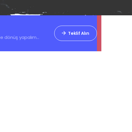
Teklif Alın
zle dönüş yapalım...