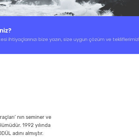
iniz?
esi ihtiyaçlarınızı bize yazın, size uygun çözüm ve tekliflerimi
çları’ nın seminer ve
bölümüdür. 1992 yılında
ODÜL adını almıştır.